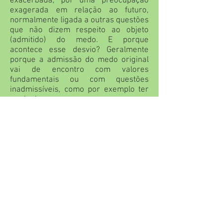
exacerbada, por uma preocupação
exagerada em relação ao futuro,
normalmente ligada a outras questões
que não dizem respeito ao objeto
(admitido) do medo. E porque
acontece esse desvio? Geralmente
porque a admissão do medo original
vai de encontro com valores
fundamentais ou com questões
inadmissíveis, como por exemplo ter
medo de quem amamos.
A consequência dessas camuflagens e
desvios é que resolver o medo se
torna uma tarefa complexa. Vale a
pena ressaltar que o mais complexo e
humano dos nossos medos é a
ansiedade, ou seja, o medo do futuro.
Qualifico como humano porque foge à
anatomia do medo animal, à
instintualidade, e assim quero dizer
que foge à concepção do medo
primitivo, aquele que preserva a vida.