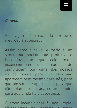
O medo
A coragem só é exaltada porque o
medroso é subjugado.
Assim como a raiva, o medo é um
sentimento socialmente proibitivo e
isso faz com que coloquemos,
inconscientemente, camadas de
camuflagem por cima dos nossos
muitos medos, para que eles não
apareçam nem mesmo para nós, para
que possamos suportar ser, para que
não sejamos um fracasso ambulante,
para que ainda haja esperança.
O amor incondicional é uma utopia.