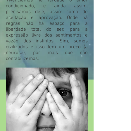
Vivenciamos na verdade o amor
condicionado, e ainda assim,
precisamos dele, assim como de
aceitação e aprovação. Onde há
regras não há espaço para a
liberdade total do ser, para a
expressão livre dos sentimentos e
vazão dos instintos. Sim, somos
civilizados e isso tem um preço (a
neurose), por mais que não
contabilizemos.