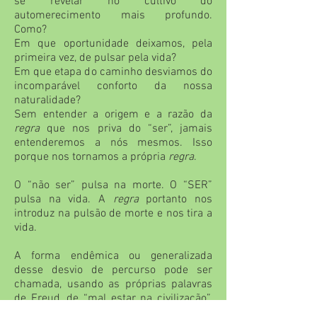
se revelar no cultivo do
automerecimento mais profundo.
Como?
Em que oportunidade deixamos, pela
primeira vez, de pulsar pela vida?
Em que etapa do caminho desviamos do
incomparável conforto da nossa
naturalidade?
Sem entender a origem e a razão da
regra
que nos priva do “ser”, jamais
entenderemos a nós mesmos. Isso
porque nos tornamos a própria
regra
.
O “não ser” pulsa na morte. O “SER”
pulsa na vida. A
regra
portanto nos
introduz na pulsão de morte e nos tira a
vida.
A forma endêmica ou generalizada
desse desvio de percurso pode ser
chamada, usando as próprias palavras
de Freud, de “mal estar na civilização”.
Abrimos mão do nosso funcionamento