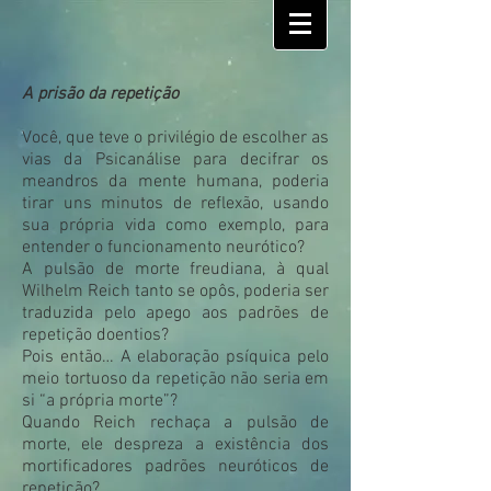
A prisão da repetição
Você, que teve o privilégio de escolher as
vias da Psicanálise para decifrar os
meandros da mente humana, poderia
tirar uns minutos de reflexão, usando
sua própria vida como exemplo, para
entender o funcionamento neurótico?
A pulsão de morte freudiana, à qual
Wilhelm Reich tanto se opôs, poderia ser
traduzida pelo apego aos padrões de
repetição doentios?
Pois então… A elaboração psíquica pelo
meio tortuoso da repetição não seria em
si “a própria morte”?
Quando Reich rechaça a pulsão de
morte, ele despreza a existência dos
mortificadores padrões neuróticos de
repetição?